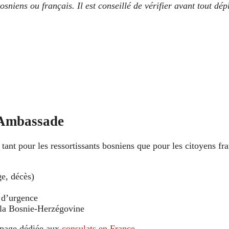
osniens ou français. Il est conseillé de vérifier avant tout dé
l’Ambassade
ant pour les ressortissants bosniens que pour les citoyens fra
ge, décès)
 d’urgence
 la Bosnie-Herzégovine
e page dédiée aux
consulats en France
.