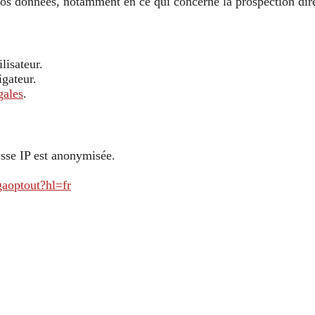
os données, notamment en ce qui concerne la prospection dir
lisateur.
igateur.
gales
.
sse IP est anonymisée.
gaoptout?hl=fr