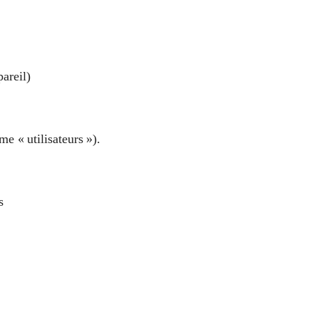
areil)
me « utilisateurs »).
s