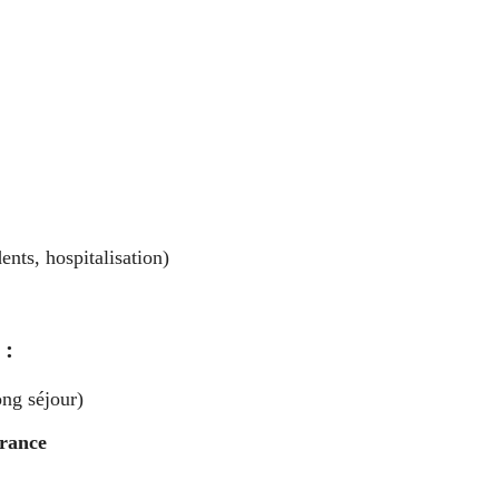
nts, hospitalisation)
 :
ong séjour)
rance