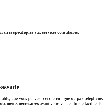
oraires spécifiques aux services consulaires
.
bassade
lable
, que vous pouvez prendre
en ligne ou par téléphone
. 
documents nécessaires
avant votre venue afin de faciliter le t