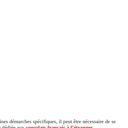
ines démarches spécifiques, il peut être nécessaire de se
ge dédiée aux
consulats français à l’étranger
.