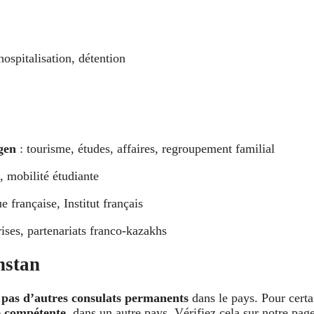
ospitalisation, détention
gen
: tourisme, études, affaires, regroupement familial
 mobilité étudiante
 française, Institut français
ses, partenariats franco-kazakhs
hstan
e
pas d’autres consulats permanents
dans le pays. Pour certa
e compétente
, dans un autre pays. Vérifiez cela sur notre pa