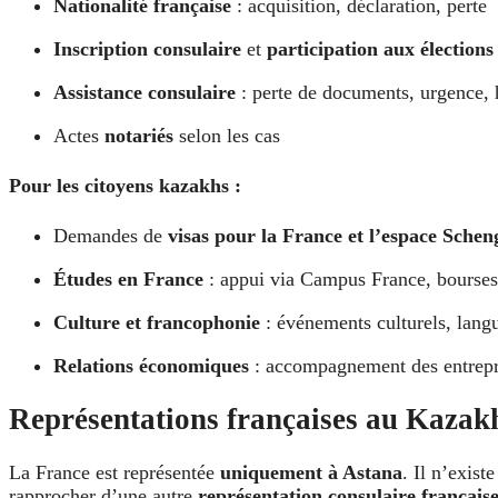
Nationalité française
: acquisition, déclaration, perte
Inscription consulaire
et
participation aux élections
Assistance consulaire
: perte de documents, urgence, h
Actes
notariés
selon les cas
Pour les citoyens kazakhs :
Demandes de
visas pour la France et l’espace Schen
Études en France
: appui via Campus France, bourses,
Culture et francophonie
: événements culturels, langue
Relations économiques
: accompagnement des entrepri
Représentations françaises au Kazak
La France est représentée
uniquement à Astana
. Il n’exist
rapprocher d’une autre
représentation consulaire français