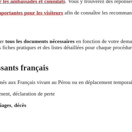
 les ambassades et consulats
. Vous y trouverez des réponses
portantes pour les visiteurs
afin de connaître les recommand
rer
tous les documents nécessaires
en fonction de votre dema
des fiches pratiques et des listes détaillées pour chaque procé
ssants français
és aux Français vivant au Pérou ou en déplacement temporai
ent, déclaration de perte
iages
,
décès