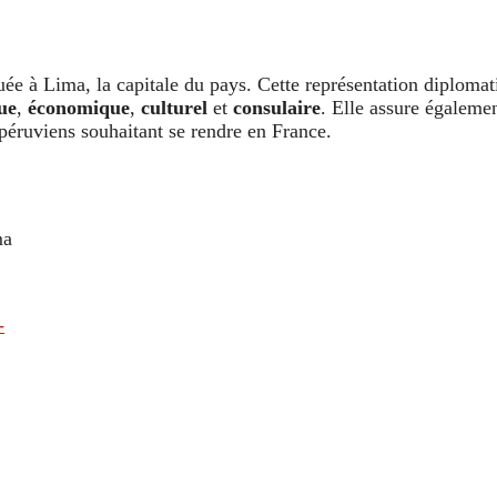
ée à Lima, la capitale du pays. Cette représentation diplomati
ue
,
économique
,
culturel
et
consulaire
. Elle assure égaleme
 péruviens souhaitant se rendre en France.
ma
-