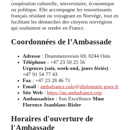
coopération culturelle, universitaire, économique
ou politique. Elle accompagne les ressortissants
français résidant ou voyageant en Norvège, tout en
facilitant les démarches des citoyens norvégiens
qui souhaitent se rendre en France.
Coordonnées de l’Ambassade
Adresse
: Drammensveien 69, 0244 Oslo
Téléphone
: +47 23 50 25 56
Urgences (soir, week-end, jours fériés)
:
+47 91 54 77 43
Fax
: +47 23 28 46 71
Email
:
ambafrance.oslo@diplomatie.gouv.fr
Site Web
:
https://no.ambafrance.org/
Ambassadrice
: Son Excellence
Mme
Florence Jeanblanc-Risler
Horaires d'ouverture de
l'Ambassade