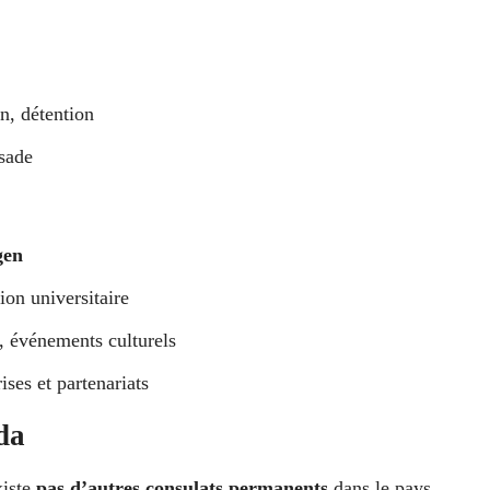
on, détention
ssade
gen
on universitaire
, événements culturels
ses et partenariats
da
xiste
pas d’autres consulats permanents
dans le pays.