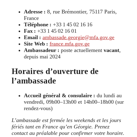
Adresse :
8, rue Brémontier, 75117 Paris,
France
Téléphone :
+33 1 45 02 16 16
Fax :
+33 1 45 02 16 01
Email :
ambassade.georgie@mfa.gov.ge
Site Web :
france.mfa.gov.ge
Ambassadeur :
poste actuellement
vacant
,
depuis mai 2024
Horaires d’ouverture de
l’ambassade
Accueil général & consulaire :
du lundi au
vendredi, 09h00–13h00 et 14h00–18h00 (sur
rendez‑vous)
L’ambassade est fermée les weekends et les jours
fériés tant en France qu’en Géorgie. Prenez
contact au préalable pour confirmer votre horaire.