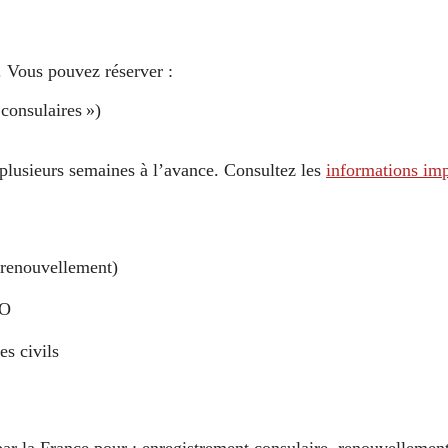
. Vous pouvez réserver :
 consulaires »)
e plusieurs semaines à l’avance. Consultez les
informations imp
 renouvellement)
AO
es civils
r la France pour : enregistrement consulaire, renouvellement