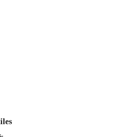
iles
is
.