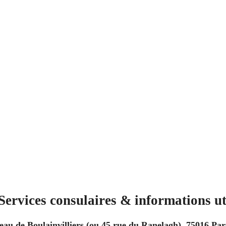
Services consulaires & informations ut
au de Boulainvilliers (ou 45 rue du Ranelagh), 75016 Par