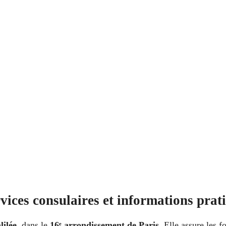
ices consulaires et informations prat
lilée
, dans le
16ᵉ arrondissement de Paris
. Elle assure les 