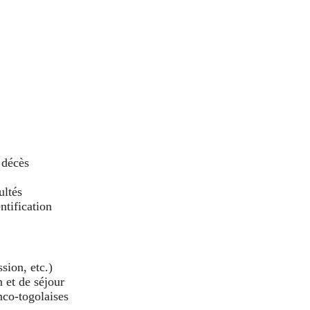
 décès
ultés
ntification
sion, etc.)
n et de séjour
nco-togolaises