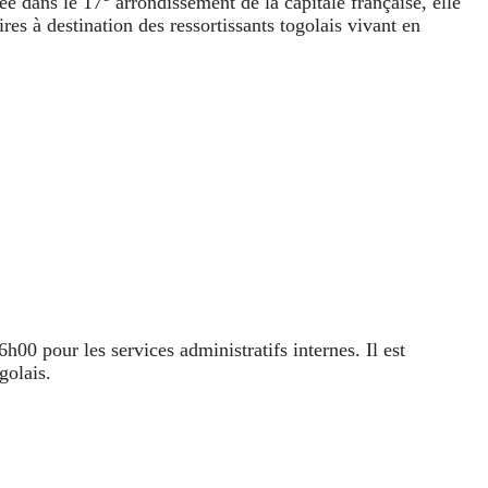
uée dans le 17
arrondissement de la capitale française, elle
es à destination des ressortissants togolais vivant en
h00 pour les services administratifs internes. Il est
golais.