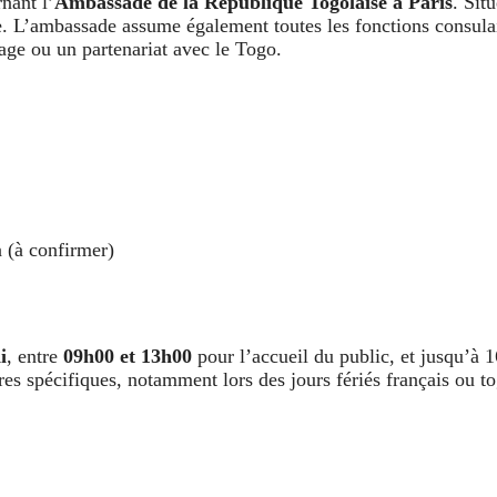
nant l’
Ambassade de la République Togolaise à Paris
. Sit
ce. L’ambassade assume également toutes les fonctions consulair
yage ou un partenariat avec le Togo.
 (à confirmer)
i
, entre
09h00 et 13h00
pour l’accueil du public, et jusqu’à 16
es spécifiques, notamment lors des jours fériés français ou to