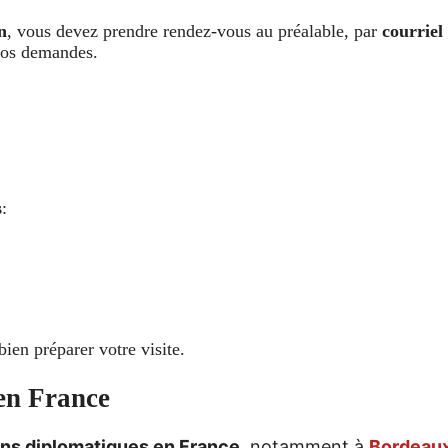
n
, vous devez prendre rendez-vous au préalable, par
courriel
 vos demandes.
s
:
bien préparer votre visite.
 en France
ons diplomatiques en France
, notamment à
Bordeau