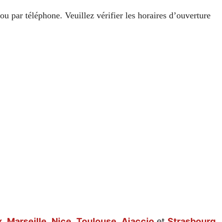
ou par téléphone. Veuillez vérifier les horaires d’ouverture
x
,
Marseille
,
Nice
,
Toulouse
,
Ajaccio
et
Strasbourg
,