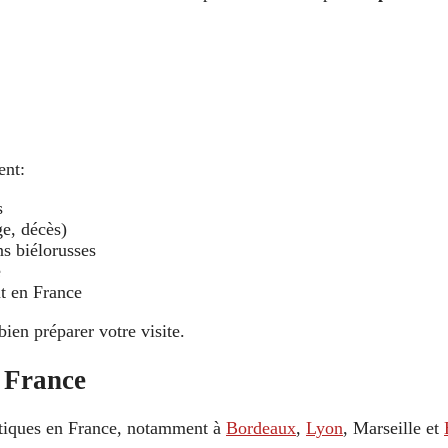
ent:
s
ge, décès)
ns biélorusses
e
nt en France
bien préparer votre visite.
n France
atiques en France, notamment à
Bordeaux
,
Lyon
, Marseille et