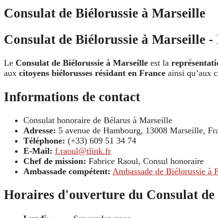
Consulat de Biélorussie à Marseille
Consulat de Biélorussie à Marseille -
Le
Consulat de Biélorussie à Marseille
est la
représentatio
aux
citoyens biélorusses résidant en France
ainsi qu’aux ci
Informations de contact
Consulat honoraire de Bélarus à Marseille
Adresse:
5 avenue de Hambourg, 13008 Marseille, Fr
Téléphone:
(+33) 609 51 34 74
E-Mail:
f.raoul@tlink.fr
Chef de mission:
Fabrice Raoul, Consul honoraire
Ambassade compétent:
Ambassade de Biélorussie à P
Horaires d'ouverture du Consulat de 