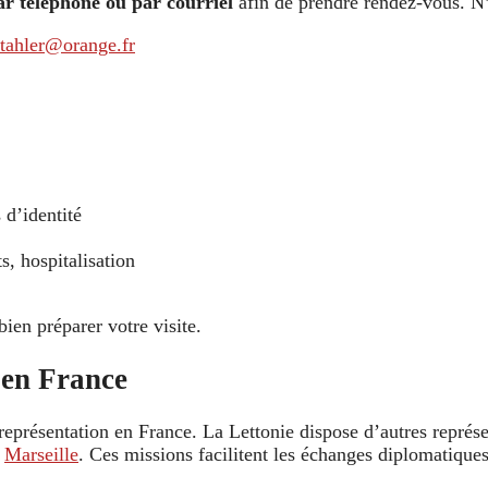
ar téléphone ou par courriel
afin de prendre rendez-vous. N
stahler@orange.fr
 d’identité
, hospitalisation
bien préparer votre visite.
 en France
représentation en France. La Lettonie dispose d’autres représ
t
Marseille
. Ces missions facilitent les échanges diplomatique