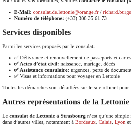
Pour toutes vos formalités, veuillez
contacter le consulat p
E-Mail:
consulat.de.lettonie@orange.fr
/
richard.burg
Numéro de téléphone:
(+33) 388 35 61 73
Services disponibles
Parmi les services proposés par le consulat:
✅ Délivrance et renouvellement de passeports et cartes
✅ Actes d’état civil:
naissance, mariage, décès
✅ Assistance consulaire:
urgences, perte de documents
✅ Visas et informations pour voyager en Lettonie
Toutes les démarches sont détaillées sur le site officiel pour 
Autres représentations de la Lettonie
Le
consulat de Lettonie à Strasbourg
n’est qu’une simple 
dans d’autres villes, notamment à
Bordeaux
,
Calais
,
Lyon
e