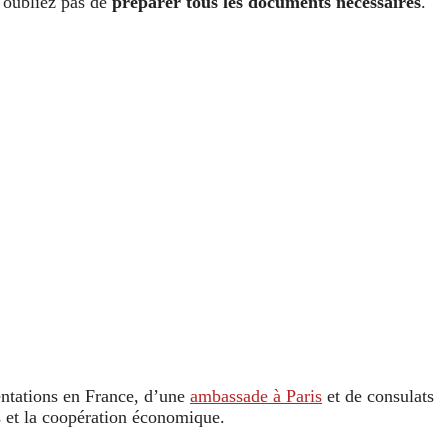
’oubliez pas de
préparer tous les documents nécessaires
.
entations en France, d’une
ambassade à Paris
et de consulats
s et la coopération économique.