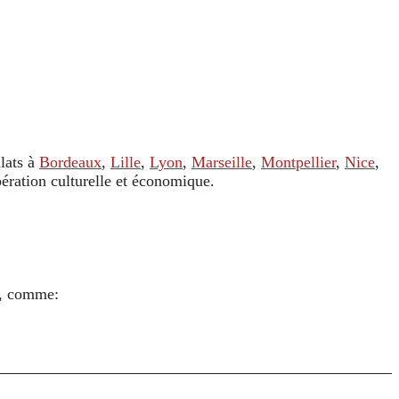
lats à
Bordeaux
,
Lille
,
Lyon
,
Marseille
,
Montpellier
,
Nice
,
opération culturelle et économique.
s, comme: