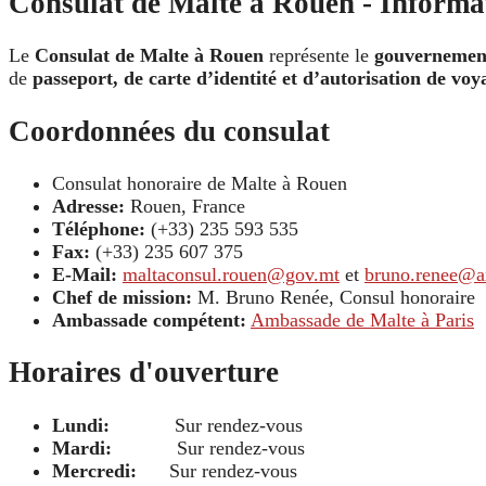
Consulat de Malte à Rouen - Informat
Le
Consulat de Malte à Rouen
représente le
gouvernement
de
passeport, de carte d’identité et d’autorisation de voy
Coordonnées du consulat
Consulat honoraire de Malte à Rouen
Adresse:
Rouen, France
Téléphone:
(+33) 235 593 535
Fax:
(+33) 235 607 375
E-Mail:
maltaconsul.rouen@gov.mt
et
bruno.renee@a
Chef de mission:
M. Bruno Renée, Consul honoraire
Ambassade compétent:
Ambassade de Malte à Paris
Horaires d'ouverture
Lundi:
Sur rendez-vous
Mardi:
Sur rendez-vous
Mercredi:
Sur rendez-vous