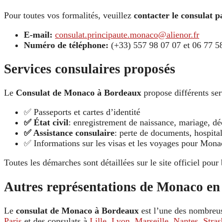
Pour toutes vos formalités, veuillez
contacter le consulat p
E-mail:
consulat.principaute.monaco@alienor.fr
Numéro de téléphone:
(+33) 557 98 07 07 et 06 77 5
Services consulaires proposés
Le
Consulat de Monaco à Bordeaux
propose différents ser
✅ Passeports et cartes d’identité
✅ État civil
: enregistrement de naissance, mariage, dé
✅ Assistance consulaire
: perte de documents, hospital
✅ Informations sur les visas et les voyages pour Mona
Toutes les démarches sont détaillées sur le site officiel pour 
Autres représentations de Monaco en
Le
consulat de Monaco à Bordeaux
est l’une des nombreus
Paris
et des consulats à
Lille
,
Lyon
,
Marseille
,
Nantes
,
Stra