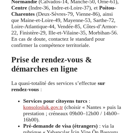
Normandie
(Calvados-14, Manche-50, Orne-61),
Centre
(Indre-36, Indre-et-Loire-37), et
Poitou-
Charentes
(Deux-Sèvres-79, Vienne-86), ainsi
que Maine-et-Loire-49, Mayenne-53, Sarthe-72,
Loire-Atlantique-44, Vendée-85, Côtes-d’Armor-
22, Finistère-29, Ille-et-Vilaine-35, Morbihan-56.
En cas de doute, contactez le standard pour
confirmer la compétence territoriale.
Prise de rendez-vous &
démarches en ligne
La quasi-totalité des services s’effectue
sur
rendez-vous
:
Services pour citoyens turcs
:
konsolosluk.gov.tr
(choisir « Nantes » puis la
prestation ; créneaux 09h00–12h00 / 14h00–
16h00).
Pré-demande de visa (étrangers)
: via la
rubrique « Yabancılar İçin Vize Ön Başvuru