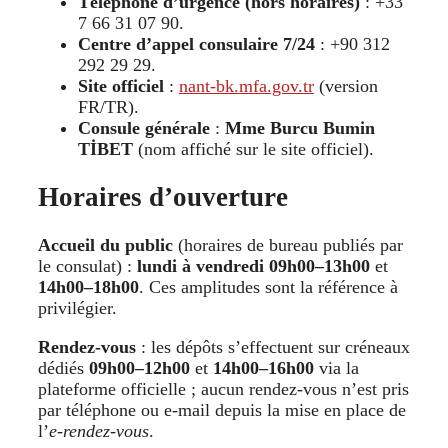
Téléphone d’urgence (hors horaires)
: +33
7 66 31 07 90.
Centre d’appel consulaire 7/24
: +90 312
292 29 29.
Site officiel
:
nant-bk.mfa.gov.tr
(version
FR/TR).
Consule générale
:
Mme Burcu Bumin
TİBET
(nom affiché sur le site officiel).
Horaires d’ouverture
Accueil du public
(horaires de bureau publiés par
le consulat) :
lundi à vendredi
09h00–13h00
et
14h00–18h00
. Ces amplitudes sont la référence à
privilégier.
Rendez-vous
: les dépôts s’effectuent sur créneaux
dédiés
09h00–12h00
et
14h00–16h00
via la
plateforme officielle ; aucun rendez-vous n’est pris
par téléphone ou e-mail depuis la mise en place de
l’
e-rendez-vous
.