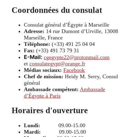
Coordonnées du consulat
Consulat général d’Égypte à Marseille
Adresse:
14 rue Dumont d’Urville, 13008
Marseille, France
Téléphone:
(+33) 491 25 04 04
Fax:
(+33) 491 73 79 31
E-Mail:
cgegypte22@protonmail.com
et
consulategypt@orange.fr
Médias sociaux:
Facebook
Chef de mission:
Heidy M. Serry, Consul
général
Ambassade compétent:
Ambassade
d’Égypte à Paris
Horaires d'ouverture
Lundi:
09.00-15.00
Mardi:
09.00-15.00