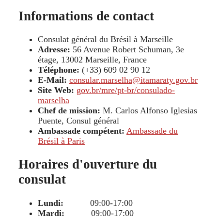
Informations de contact
Consulat général du Brésil à Marseille
Adresse:
56 Avenue Robert Schuman, 3e
étage, 13002 Marseille, France
Téléphone:
(+33) 609 02 90 12
E-Mail:
consular.marselha@itamaraty.gov.br
Site Web:
gov.br/mre/pt-br/consulado-
marselha
Chef de mission:
M. Carlos Alfonso Iglesias
Puente, Consul général
Ambassade compétent:
Ambassade du
Brésil à Paris
Horaires d'ouverture du
consulat
Lundi:
09:00-17:00
Mardi:
09:00-17:00