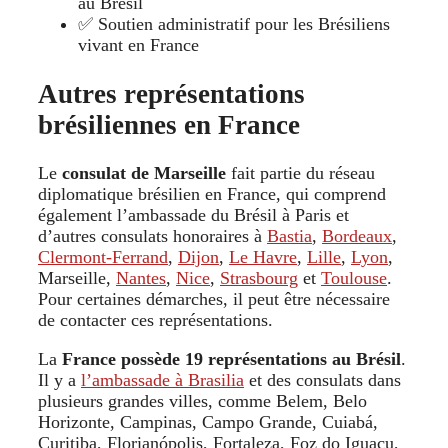
au Brésil
✅ Soutien administratif pour les Brésiliens
vivant en France
Autres représentations
brésiliennes en France
Le
consulat de Marseille
fait partie du réseau
diplomatique brésilien en France, qui comprend
également l’ambassade du Brésil à Paris et
d’autres consulats honoraires à
Bastia
,
Bordeaux
,
Clermont-Ferrand
,
Dijon
,
Le Havre
,
Lille
,
Lyon
,
Marseille,
Nantes
,
Nice
,
Strasbourg
et
Toulouse
.
Pour certaines démarches, il peut être nécessaire
de contacter ces représentations.
La
France possède 19 représentations au Brésil
.
Il y a
l’ambassade à Brasilia
et des consulats dans
plusieurs grandes villes, comme Belem, Belo
Horizonte, Campinas, Campo Grande, Cuiabá,
Curitiba, Florianópolis, Fortaleza, Foz do Iguaçu,