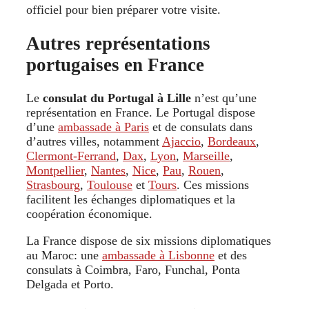
officiel pour bien préparer votre visite.
Autres représentations
portugaises en France
Le
consulat du Portugal à Lille
n’est qu’une
représentation en France. Le Portugal dispose
d’une
ambassade à Paris
et de consulats dans
d’autres villes, notamment
Ajaccio
,
Bordeaux
,
Clermont-Ferrand
,
Dax
,
Lyon
,
Marseille
,
Montpellier
,
Nantes
,
Nice
,
Pau
,
Rouen
,
Strasbourg
,
Toulouse
et
Tours
. Ces missions
facilitent les échanges diplomatiques et la
coopération économique.
La France dispose de six missions diplomatiques
au Maroc: une
ambassade à Lisbonne
et des
consulats à Coimbra, Faro, Funchal, Ponta
Delgada et Porto.