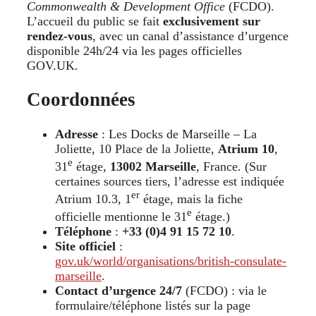
Commonwealth & Development Office
(FCDO).
L’accueil du public se fait
exclusivement sur
rendez-vous
, avec un canal d’assistance d’urgence
disponible 24h/24 via les pages officielles
GOV.UK.
Coordonnées
Adresse
: Les Docks de Marseille – La
Joliette, 10 Place de la Joliette,
Atrium 10
,
e
31
étage,
13002 Marseille
, France. (Sur
certaines sources tiers, l’adresse est indiquée
er
Atrium 10.3, 1
étage, mais la fiche
e
officielle mentionne le 31
étage.)
Téléphone
:
+33 (0)4 91 15 72 10
.
Site officiel
:
gov.uk/world/organisations/british-consulate-
marseille
.
Contact d’urgence 24/7
(FCDO) : via le
formulaire/téléphone listés sur la page