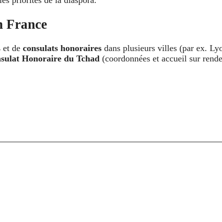
es priorités de la diaspora.
n France
s
et de
consulats honoraires
dans plusieurs villes (par ex. L
nsulat Honoraire du Tchad
(coordonnées et accueil sur rend