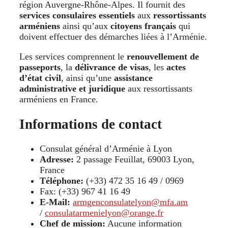
région Auvergne-Rhône-Alpes. Il fournit des
services consulaires essentiels
aux
ressortissants
arméniens
ainsi qu’aux
citoyens français
qui
doivent effectuer des démarches liées à l’Arménie.
Les services comprennent le
renouvellement de
passeports
, la
délivrance de visas
, les
actes
d’état civil
, ainsi qu’une
assistance
administrative et juridique
aux ressortissants
arméniens en France.
Informations de contact
Consulat général d’Arménie à Lyon
Adresse:
2 passage Feuillat, 69003 Lyon,
France
Téléphone:
(+33) 472 35 16 49 / 0969
Fax: (+33) 967 41 16 49
E-Mail:
armgenconsulatelyon@mfa.am
/
consulatarmenielyon@orange.fr
Chef de mission:
Aucune information