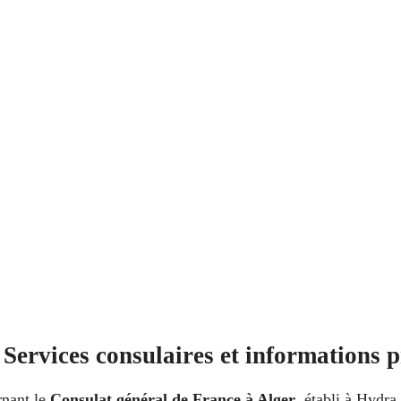
Services consulaires et informations 
rnant le
Consulat général de France à Alger
, établi à Hydra