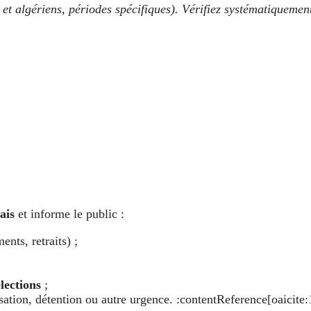
s et algériens, périodes spécifiques). Vérifiez systématiqueme
ais
et informe le public :
nts, retraits) ;
élections
;
sation, détention ou autre urgence. :contentReference[oaicit