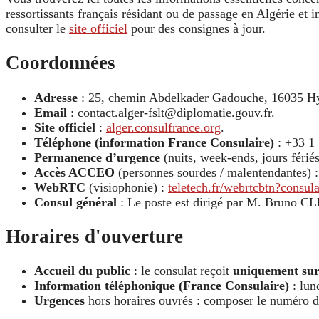
ressortissants français résidant ou de passage en Algérie et 
consulter le
site officiel
pour des consignes à jour.
Coordonnées
Adresse
: 25, chemin Abdelkader Gadouche, 16035 Hy
Email
: contact.alger-fslt@diplomatie.gouv.fr.
Site officiel
:
alger.consulfrance.org
.
Téléphone (information France Consulaire)
: +33 1 
Permanence d’urgence
(nuits, week-ends, jours férié
Accès ACCEO
(personnes sourdes / malentendantes) 
WebRTC
(visiophonie) :
teletech.fr/webrtcbtn?consula
Consul général
: Le poste est dirigé par M. Bruno C
Horaires d'ouverture
Accueil du public
: le consulat reçoit
uniquement sur
Information téléphonique (France Consulaire)
: lun
Urgences
hors horaires ouvrés : composer le numéro 