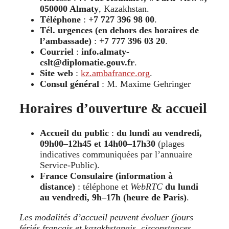
050000 Almaty
, Kazakhstan.
Téléphone
:
+7 727 396 98 00
.
Tél. urgences (en dehors des horaires de
l’ambassade)
:
+7 777 396 03 20
.
Courriel
:
info.almaty-
cslt@diplomatie.gouv.fr
.
Site web
:
kz.ambafrance.org
.
Consul général
: M. Maxime Gehringer
Horaires d’ouverture & accueil
Accueil du public
:
du lundi au vendredi,
09h00–12h45 et 14h00–17h30
(plages
indicatives communiquées par l’annuaire
Service-Public).
France Consulaire (information à
distance)
: téléphone et
WebRTC
du lundi
au vendredi, 9h–17h (heure de Paris)
.
Les modalités d’accueil peuvent évoluer (jours
fériés français et kazakhstanais, circonstances