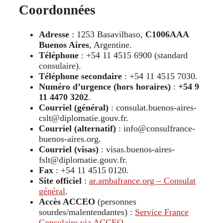
Coordonnées
Adresse
: 1253 Basavilbaso,
C1006AAA
Buenos Aires
, Argentine.
Téléphone
: +54 11 4515 6900 (standard
consulaire).
Téléphone secondaire
: +54 11 4515 7030.
Numéro d’urgence (hors horaires)
:
+54 9
11 4470 3202
.
Courriel (général)
: consulat.buenos-aires-
cslt@diplomatie.gouv.fr.
Courriel (alternatif)
: info@consulfrance-
buenos-aires.org.
Courriel (visas)
: visas.buenos-aires-
fslt@diplomatie.gouv.fr.
Fax
: +54 11 4515 0120.
Site officiel
:
ar.ambafrance.org – Consulat
général
.
Accès ACCEO
(personnes
sourdes/malentendantes) :
Service France
Consulaire via ACCEO
.