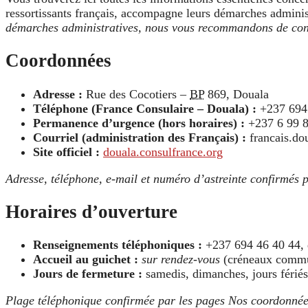
ressortissants français, accompagne leurs démarches administra
démarches administratives, nous vous recommandons de consu
Coordonnées
Adresse :
Rue des Cocotiers –
BP
869, Douala
Téléphone (France Consulaire – Douala) :
+237 694
Permanence d’urgence (hors horaires) :
+237 6 99 
Courriel (administration des Français) :
francais.do
Site officiel :
douala.consulfrance.org
Adresse, téléphone, e-mail et numéro d’astreinte confirmés par
Horaires d’ouverture
Renseignements téléphoniques :
+237 694 46 40 44,
Accueil au guichet :
sur rendez-vous
(créneaux commun
Jours de fermeture :
samedis, dimanches, jours fériés
Plage téléphonique confirmée par les pages Nos coordonnées