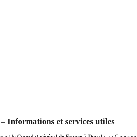
 Informations et services utiles
rnant le
Consulat général de France à Douala
, au Cameroun.