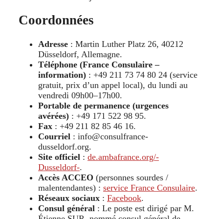
Coordonnées
Adresse
: Martin Luther Platz 26, 40212
Düsseldorf, Allemagne.
Téléphone (France Consulaire –
information)
: +49 211 73 74 80 24 (service
gratuit, prix d’un appel local), du lundi au
vendredi 09h00–17h00.
Portable de permanence (urgences
avérées)
: +49 171 522 98 95.
Fax
: +49 211 82 85 46 16.
Courriel
: info@consulfrance-
dusseldorf.org.
Site officiel
:
de.ambafrance.org/-
Dusseldorf-
.
Accès ACCEO
(personnes sourdes /
malentendantes) :
service France Consulaire
.
Réseaux sociaux
:
Facebook
.
Consul général
: Le poste est dirigé par M.
Étienne SUR, nommé consul général de