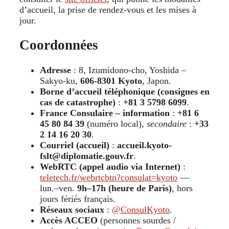
d’accueil, la prise de rendez-vous et les mises à
jour.
Coordonnées
Adresse
: 8, Izumidono-cho, Yoshida –
Sakyo-ku,
606-8301 Kyoto
, Japon.
Borne d’accueil téléphonique (consignes en
cas de catastrophe)
:
+81 3 5798 6099
.
France Consulaire – information
:
+81 6
45 80 84 39
(numéro local),
secondaire
:
+33
2 14 16 20 30
.
Courriel (accueil)
:
accueil.kyoto-
fslt@diplomatie.gouv.fr
.
WebRTC (appel audio via Internet)
:
teletech.fr/webrtcbtn?consulat=kyoto
—
lun.–ven.
9h–17h (heure de Paris)
, hors
jours fériés français.
Réseaux sociaux
:
@ConsulKyoto
.
Accès ACCEO
(personnes sourdes /