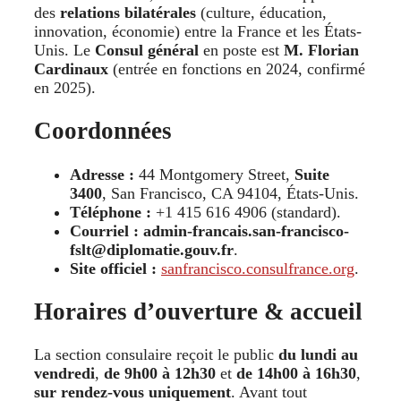
des
relations bilatérales
(culture, éducation,
innovation, économie) entre la France et les États-
Unis. Le
Consul général
en poste est
M. Florian
Cardinaux
(entrée en fonctions en 2024, confirmé
en 2025).
Coordonnées
Adresse :
44 Montgomery Street,
Suite
3400
, San Francisco, CA 94104, États-Unis.
Téléphone :
+1 415 616 4906 (standard).
Courriel :
admin-francais.san-francisco-
fslt@diplomatie.gouv.fr
.
Site officiel :
sanfrancisco.consulfrance.org
.
Horaires d’ouverture & accueil
La section consulaire reçoit le public
du lundi au
vendredi
,
de 9h00 à 12h30
et
de 14h00 à 16h30
,
sur rendez-vous uniquement
. Avant tout