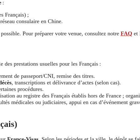
e
:
es Français) ;
réseau consulaire en Chine.
 possible. Pour préparer votre venue, consultez notre
FAQ
et 
 des prestations usuelles pour les Français :
ment de passeport/CNI, remise des titres.
décès
, transcriptions et délivrance d’actes (selon cas).
ertaines procédures.
lisation au registre des Français établis hors de France ; organ
ultés médicales ou judiciaires, appui en cas d’événement grav
çais)
 sur
France-Visas
. Selon les périodes et la ville, le dépôt se f