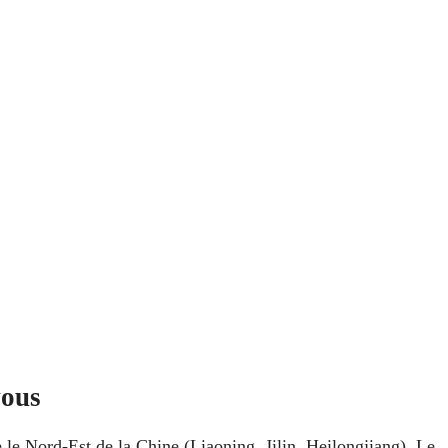
vous
e le Nord-Est de la Chine (Liaoning, Jilin, Heilongjiang). Le