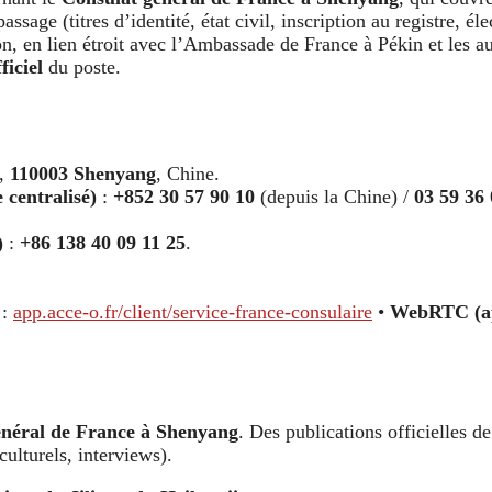
assage (titres d’identité, état civil, inscription au registre, éle
gion, en lien étroit avec l’Ambassade de France à Pékin et les
iciel
du poste.
g,
110003 Shenyang
, Chine.
 centralisé)
:
+852 30 57 90 10
(depuis la Chine) /
03 59 36 
)
:
+86 138 40 09 11 25
.
.
:
app.acce-o.fr/client/service-france-consulaire
•
WebRTC (app
énéral de France à Shenyang
. Des publications officielles d
culturels, interviews).