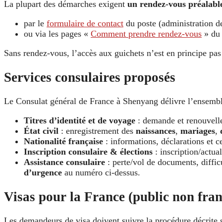
La plupart des démarches exigent
un rendez-vous préalabl
par le
formulaire de contact
du poste (administration d
ou via les pages «
Comment prendre rendez-vous
» du 
Sans rendez-vous, l’accès aux guichets n’est en principe pas
Services consulaires proposés
Le Consulat général de France à Shenyang délivre l’ensemble
Titres d’identité et de voyage
: demande et renouvelle
État civil
: enregistrement des
naissances
,
mariages
,
Nationalité française
: informations, déclarations et c
Inscription consulaire & élections
: inscription/actua
Assistance consulaire
: perte/vol de documents, diffic
d’urgence
au numéro ci-dessus.
Visas pour la France (public non fran
Les demandeurs de visa doivent suivre la procédure décrite