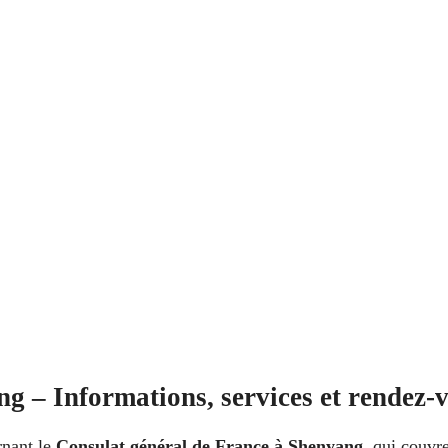
g – Informations, services et rendez-
rnant le
Consulat général de France à Shenyang
, qui couvr