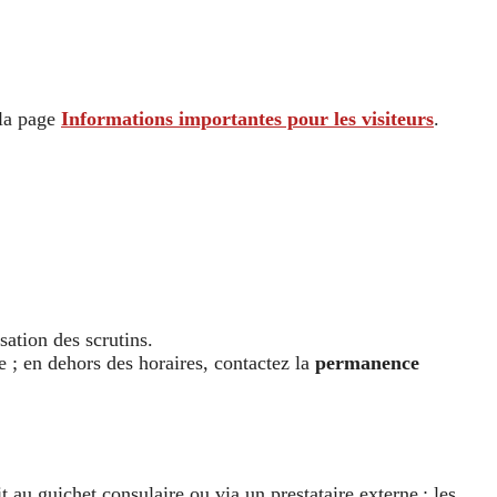
la page
Informations importantes pour les visiteurs
.
isation des scrutins.
e ; en dehors des horaires, contactez la
permanence
ait au guichet consulaire ou via un prestataire externe ; les