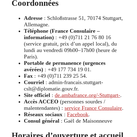
Coordonnées
Adresse
: Schloßstrasse 51, 70174 Stuttgart,
Allemagne.
Téléphone (France Consulaire –
information)
: +49 (0)711 21 76 80 16
(service gratuit, prix d’un appel local), du
lundi au vendredi 09h00–17h00 (heure de
Paris).
Portable de permanence (urgences
avérées)
: +49 177 734 19 01.
Fax
: +49 (0)711 239 25 54.
Courriel
: admin-francais.stuttgart-
cslt@diplomatie.gouv.fr.
Site officiel
:
de.ambafrance.org/-Stuttgart-
.
Accès ACCEO
(personnes sourdes /
malentendantes) :
service France Consulaire
.
Réseaux sociaux
:
Facebook
.
Consul général
: Gaël de Maisonneuve
Horaires d’ouverture et accueil