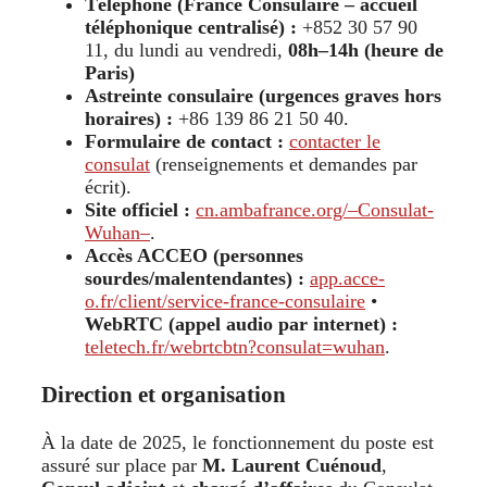
Téléphone (France Consulaire – accueil
téléphonique centralisé) :
+852 30 57 90
11, du lundi au vendredi,
08h–14h (heure de
Paris)
Astreinte consulaire (urgences graves hors
horaires) :
+86 139 86 21 50 40.
Formulaire de contact :
contacter le
consulat
(renseignements et demandes par
écrit).
Site officiel :
cn.ambafrance.org/–Consulat-
Wuhan–
.
Accès ACCEO (personnes
sourdes/malentendantes) :
app.acce-
o.fr/client/service-france-consulaire
•
WebRTC (appel audio par internet) :
teletech.fr/webrtcbtn?consulat=wuhan
.
Direction et organisation
À la date de 2025, le fonctionnement du poste est
assuré sur place par
M. Laurent Cuénoud
,