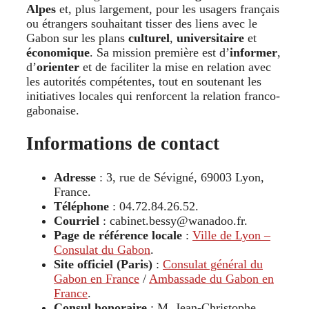
Alpes
et, plus largement, pour les usagers français
ou étrangers souhaitant tisser des liens avec le
Gabon sur les plans
culturel
,
universitaire
et
économique
. Sa mission première est d’
informer
,
d’
orienter
et de faciliter la mise en relation avec
les autorités compétentes, tout en soutenant les
initiatives locales qui renforcent la relation franco-
gabonaise.
Informations de contact
Adresse
: 3, rue de Sévigné, 69003 Lyon,
France.
Téléphone
: 04.72.84.26.52.
Courriel
: cabinet.bessy@wanadoo.fr.
Page de référence locale
:
Ville de Lyon –
Consulat du Gabon
.
Site officiel (Paris)
:
Consulat général du
Gabon en France
/
Ambassade du Gabon en
France
.
Consul honoraire
: M. Jean-Christophe