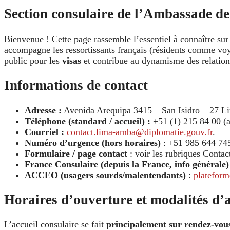
Section consulaire de l’Ambassade de
Bienvenue ! Cette page rassemble l’essentiel à connaître sur
accompagne les ressortissants français (résidents comme voy
public pour les
visas
et contribue au dynamisme des relations
Informations de contact
Adresse :
Avenida Arequipa 3415 – San Isidro – 27 L
Téléphone (standard / accueil) :
+51 (1) 215 84 00 (a
Courriel :
contact.lima-amba@diplomatie.gouv.fr
.
Numéro d’urgence (hors horaires)
: +51 985 644 745 
Formulaire / page contact
: voir les rubriques Contact
France Consulaire (depuis la France, info générale)
ACCEO (usagers sourds/malentendants)
:
plateform
Horaires d’ouverture et modalités d’a
L’accueil consulaire se fait
principalement sur rendez-vou