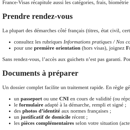
France-Visas récapitule aussi les catégories, frais, biométrie 
Prendre rendez-vous
La plupart des démarches côté français (titres, état civil, cer
consultez les rubriques
Informations pratiques / Nos c
pour une
première orientation
(hors visas), joignez
F
Sans rendez-vous, l’accès aux guichets n’est pas garanti. Po
Documents à préparer
Un dossier complet facilite un traitement rapide. En règle g
un
passeport
ou une
CNI
en cours de validité (ou rép
le
formulaire
adapté à la démarche, rempli et signé ;
des
photos d’identité
aux normes françaises ;
un
justificatif de domicile
récent ;
les
pièces complémentaires
selon votre situation (actes