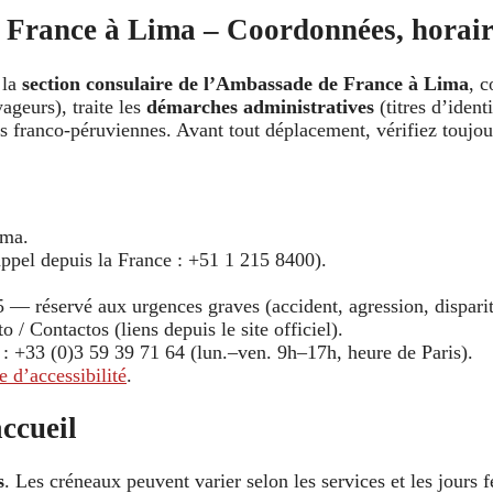
 France à Lima – Coordonnées, horaire
 la
section consulaire de l’Ambassade de France à Lima
, 
ageurs), traite les
démarches administratives
(titres d’identi
 franco-péruviennes. Avant tout déplacement, vérifiez toujour
ima.
ppel depuis la France : +51 1 215 8400).
— réservé aux urgences graves (accident, agression, dispariti
o / Contactos (liens depuis le site officiel).
: +33 (0)3 59 39 71 64 (lun.–ven. 9h–17h, heure de Paris).
e d’accessibilité
.
ccueil
s
. Les créneaux peuvent varier selon les services et les jours f