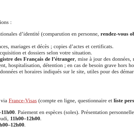
ions :
nationales d’identité (comparution en personne,
rendez-vous ob
.
ces, mariages et décès ; copies d’actes et certificats.
quisition et dossiers selon votre situation.
gistre des Français de l’étranger
, mise à jour des données,
nt, hospitalisation, détention ; en cas de besoin grave hors h
données et horaires indiqués sur le site, utiles pour des déma
 via
France-Visas
(compte en ligne, questionnaire et
liste per
–11h00
. Paiement en espèces (soles). Présentation personnelle
eudi,
11h00–12h00
.
h00–12h00
.