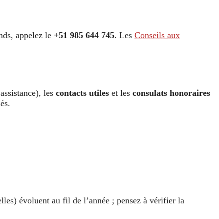
ends, appelez le
+51 985 644 745
. Les
Conseils aux
 assistance), les
contacts utiles
et les
consulats honoraires
sés.
les) évoluent au fil de l’année ; pensez à vérifier la