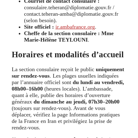
Courriel de contact consulaire :
consulaire.teheran@diplomatie.gouv.fr /
contact.teheran-amba@diplomatie.gouv.fr
(selon besoin).
Site officiel :
ir.ambafrance.org
.
Cheffe de la section consulaire :
Mme
Marie-Hélène TEYLOUNI
.
Horaires et modalités d’accueil
La section consulaire reçoit le public
uniquement
sur rendez-vous
. Les plages usuelles indiquées
par l’annuaire officiel sont
du lundi au vendredi,
08h00–16h00
(heures locales). L’ambassade,
quant à elle, publie des horaires d’ouverture
généraux
du dimanche au jeudi, 07h30–20h00
(toujours sur rendez-vous). Avant de vous
déplacer, vérifiez la page Informations pratiques
de la France en Iran et privilégiez la prise de
rendez-vous.