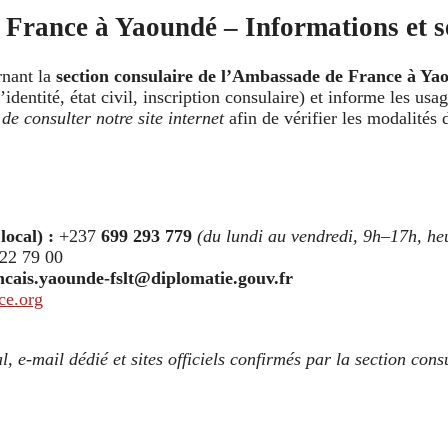
 France à Yaoundé – Informations et se
rnant la
section consulaire de l’Ambassade de France à Ya
dentité, état civil, inscription consulaire) et informe les usa
e consulter notre site internet
afin de vérifier les modalités 
ocal) :
+237
699 293 779
(du lundi au vendredi, 9h–17h, heu
22 79 00
cais.yaounde-fslt@diplomatie.gouv.fr
ce.org
-mail dédié et sites officiels confirmés par la section consu