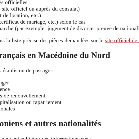
 officielles
site officiel ou auprès du consulat)
t de location, etc.)
certificat de mariage, etc.) selon le cas
arche (par exemple, jugement de divorce, preuve de nationalité
us la liste précise des pièces demandées sur le
site officiel d
français en Macédoine du Nord
 établis ou de passage :
anger
gence
es de renouvellement
pitalisation ou rapatriement
ionales
niens et autres nationalités
peuvent solliciter des informations sur :