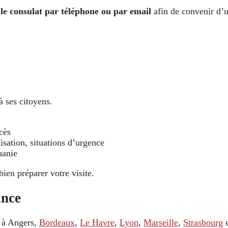
 le consulat par téléphone ou par email
afin de convenir d’
à ses citoyens.
cès
isation, situations d’urgence
uanie
bien préparer votre visite.
ance
s à Angers,
Bordeaux
,
Le Havre
,
Lyon
,
Marseille
,
Strasbourg