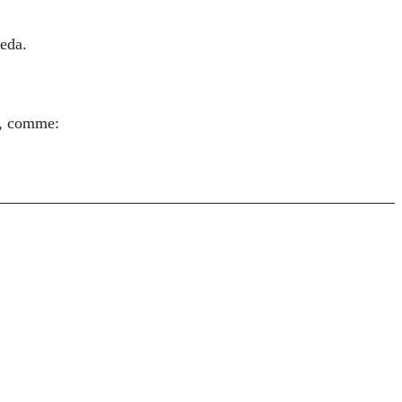
peda.
s, comme: