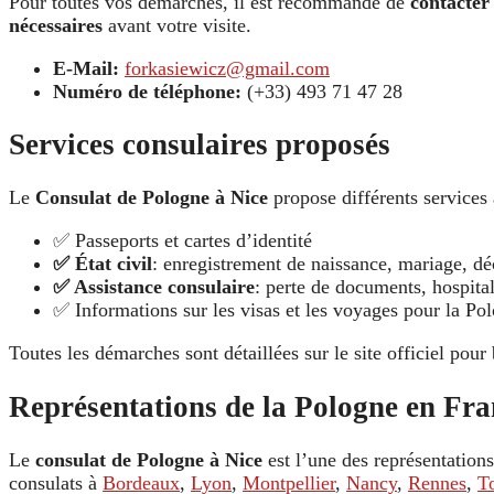
Pour toutes vos démarches, il est recommandé de
contacter
nécessaires
avant votre visite.
E-Mail:
forkasiewicz@gmail.com
Numéro de téléphone:
(+33) 493 71 47 28
Services consulaires proposés
Le
Consulat de Pologne à Nice
propose différents services 
✅ Passeports et cartes d’identité
✅ État civil
: enregistrement de naissance, mariage, dé
✅ Assistance consulaire
: perte de documents, hospital
✅ Informations sur les visas et les voyages pour la Po
Toutes les démarches sont détaillées sur le site officiel pour 
Représentations de la Pologne en Fra
Le
consulat de Pologne à Nice
est l’une des représentation
consulats à
Bordeaux
,
Lyon
,
Montpellier
,
Nancy
,
Rennes
,
T