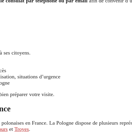
 le consulat par téléphone ou par email
afin de convenir d’
à ses citoyens.
cès
isation, situations d’urgence
logne
bien préparer votre visite.
nce
s polonaises en France. La Pologne dispose de plusieurs repré
ours
et
Troyes
.