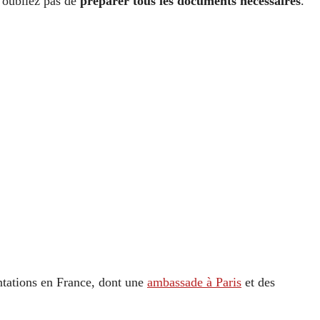
’oubliez pas de
préparer tous les documents nécessaires
.
ntations en France, dont une
ambassade à Paris
et des