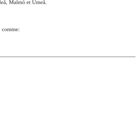
uleå, Malmö et Umeå.
s, comme: