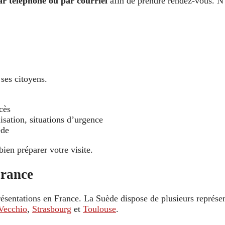
ar téléphone ou par courriel
afin de prendre rendez-vous. N
 ses citoyens.
cès
isation, situations d’urgence
ède
bien préparer votre visite.
France
ésentations en France. La Suède dispose de plusieurs représe
Vecchio
,
Strasbourg
et
Toulouse
.