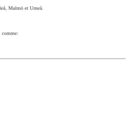
uleå, Malmö et Umeå.
s, comme: