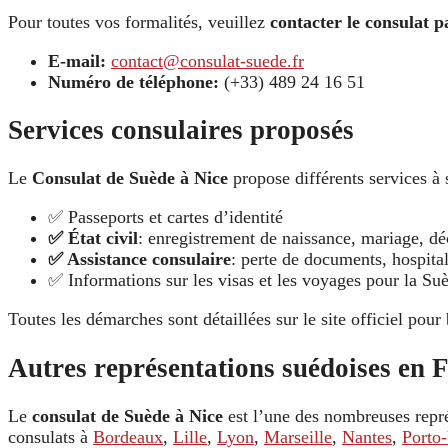
Pour toutes vos formalités, veuillez
contacter le consulat p
E-mail:
contact@consulat-suede.fr
Numéro de téléphone:
(+33) 489 24 16 51
Services consulaires proposés
Le
Consulat de Suède à Nice
propose différents services à 
✅ Passeports et cartes d’identité
✅ État civil
: enregistrement de naissance, mariage, dé
✅ Assistance consulaire
: perte de documents, hospital
✅ Informations sur les visas et les voyages pour la Su
Toutes les démarches sont détaillées sur le site officiel pour 
Autres représentations suédoises en 
Le
consulat de Suède à Nice
est l’une des nombreuses repré
consulats à
Bordeaux
,
Lille
,
Lyon
,
Marseille
,
Nantes
,
Porto