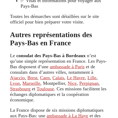
✅ Visas et informations pour voyager aux
Pays-Bas
Toutes les démarches sont détaillées sur le site
officiel pour bien préparer votre visite.
Autres représentations des
Pays-Bas en France
Le
consulat des Pays-Bas à Bordeaux
n’est
qu’une simple représentation en France. Les Pays-
Bas disposent d’une
ambassade à Paris
et de
consulats dans d’autres villes, notamment à
Ajaccio
,
Brest
,
Caen
,
Calais
,
Le Havre
,
Lille
,
Lyon
,
Marseille
, Montpellier,
Nice
,
Perpignan
,
Strasbourg
et
Toulouse
. Ces missions facilitent les
échanges diplomatiques et la coopération
économique.
La France dispose de six missions diplomatiques
aux Pays-Bas: une
ambassade à La Haye
et des