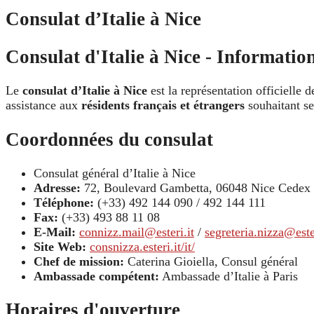
Consulat d’Italie à Nice
Consulat d'Italie à Nice - Information
Le
consulat d’Italie à Nice
est la représentation officielle d
assistance aux
résidents français et étrangers
souhaitant se
Coordonnées du consulat
Consulat général d’Italie à Nice
Adresse:
72, Boulevard Gambetta, 06048 Nice Cedex 
Téléphone:
(+33) 492 144 090 / 492 144 111
Fax:
(+33) 493 88 11 08
E-Mail:
connizz.mail@esteri.it
/
segreteria.nizza@ester
Site Web:
consnizza.esteri.it/it/
Chef de mission:
Caterina Gioiella, Consul général
Ambassade compétent:
Ambassade d’Italie à Paris
Horaires d'ouverture