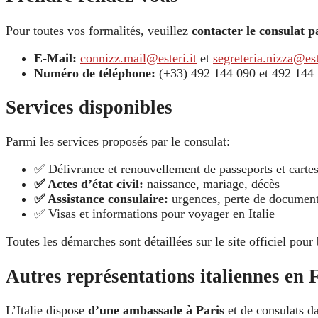
Pour toutes vos formalités, veuillez
contacter le consulat p
E-Mail:
connizz.mail@esteri.it
et
segreteria.nizza@est
Numéro de téléphone:
(+33) 492 144 090 et 492 144
Services disponibles
Parmi les services proposés par le consulat:
✅ Délivrance et renouvellement de passeports et cartes
✅ Actes d’état civil:
naissance, mariage, décès
✅ Assistance consulaire:
urgences, perte de documents
✅ Visas et informations pour voyager en Italie
Toutes les démarches sont détaillées sur le site officiel pour 
Autres représentations italiennes en 
L’Italie dispose
d’une ambassade à Paris
et de consulats d