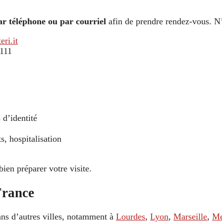
ar téléphone ou par courriel
afin de prendre rendez-vous. N
eri.it
 111
 d’identité
, hospitalisation
bien préparer votre visite.
France
ans d’autres villes, notamment à
Lourdes
,
Lyon
,
Marseille
,
Me