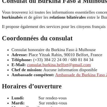
Consulat du Burkina Faso à Mulhou
Vous trouverez ici toutes les informations essentielles conce
burkinabés
et de gérer les
relations bilatérales
entre le Bur
Il propose également des services pour les citoyens françai
Coordonnées du consulat
Consulat honoraire du Burkina Faso à Mulhouse
Adresse:
Place Yitzak Rabin, 90010 Belfort, France
Téléphone:
(+33) 384 22 24 00 / 680 81 84 34
E-Mail:
consulat.burkina.belfort@gmail.com
Chef de mission:
Aucune information disponible
Ambassade compétent:
Ambassade du Burkina Faso à
Horaires d’ouverture
Lundi:
Sur rendez-vous
Mardi:
Sur rendez-vous