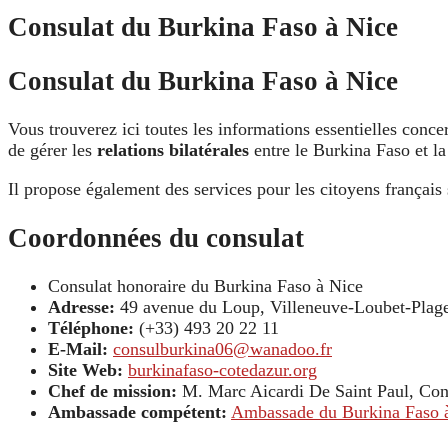
Consulat du Burkina Faso à Nice
Consulat du Burkina Faso à Nice
Vous trouverez ici toutes les informations essentielles conce
de gérer les
relations bilatérales
entre le Burkina Faso et la
Il propose également des services pour les citoyens françai
Coordonnées du consulat
Consulat honoraire du Burkina Faso à Nice
Adresse:
49 avenue du Loup, Villeneuve-Loubet-Plage
Téléphone:
(+33) 493 20 22 11
E-Mail:
consulburkina06@wanadoo.fr
Site Web:
burkinafaso-cotedazur.org
Chef de mission:
M. Marc Aicardi De Saint Paul, Con
Ambassade compétent:
Ambassade du Burkina Faso à