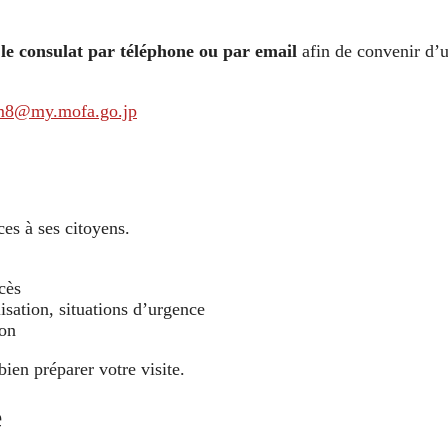
 le consulat par téléphone ou par email
afin de convenir d’
m8@my.mofa.go.jp
ces à ses citoyens.
cès
isation, situations d’urgence
pon
bien préparer votre visite.
e