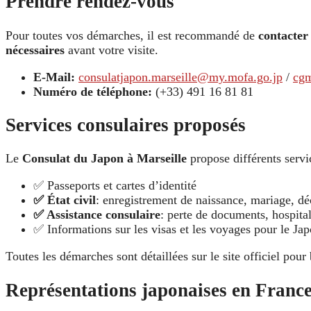
Prendre rendez-vous
Pour toutes vos démarches, il est recommandé de
contacter
nécessaires
avant votre visite.
E-Mail:
consulatjapon.marseille@my.mofa.go.jp
/
cg
Numéro de téléphone:
(+33) 491 16 81 81
Services consulaires proposés
Le
Consulat du Japon à Marseille
propose différents servi
✅ Passeports et cartes d’identité
✅ État civil
: enregistrement de naissance, mariage, dé
✅ Assistance consulaire
: perte de documents, hospital
✅ Informations sur les visas et les voyages pour le Ja
Toutes les démarches sont détaillées sur le site officiel pour 
Représentations japonaises en Franc