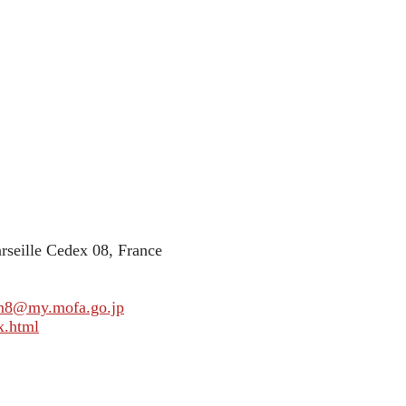
seille Cedex 08, France
m8@my.mofa.go.jp
x.html