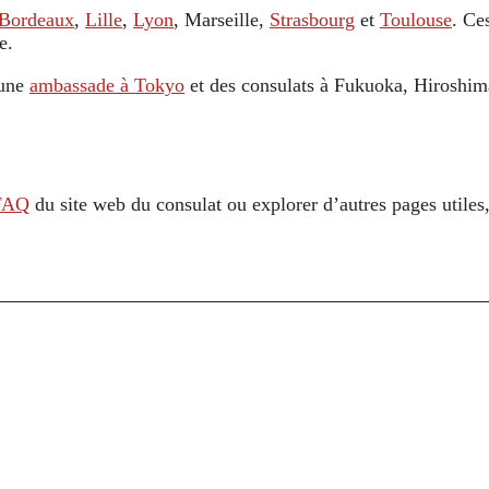
Bordeaux
,
Lille
,
Lyon
, Marseille,
Strasbourg
et
Toulouse
. Ce
e.
 une
ambassade à Tokyo
et des consulats à Fukuoka, Hiroshi
FAQ
du site web du consulat ou explorer d’autres pages utile