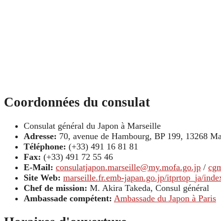
Coordonnées du consulat
Consulat général du Japon à Marseille
Adresse:
70, avenue de Hambourg, BP 199, 13268 Mar
Téléphone:
(+33) 491 16 81 81
Fax:
(+33) 491 72 55 46
E-Mail:
consulatjapon.marseille@my.mofa.go.jp
/
cg
Site Web:
marseille.fr.emb-japan.go.jp/itprtop_ja/inde
Chef de mission:
M. Akira Takeda, Consul général
Ambassade compétent:
Ambassade du Japon à Paris