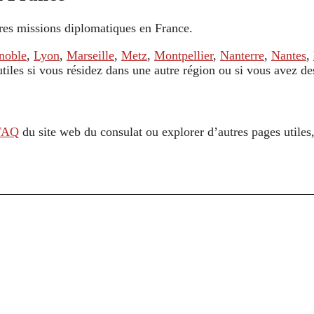
tres missions diplomatiques en France.
noble
,
Lyon
,
Marseille
,
Metz
,
Montpellier
,
Nanterre
,
Nantes
,
 utiles si vous résidez dans une autre région ou si vous avez d
FAQ
du site web du consulat ou explorer d’autres pages utile