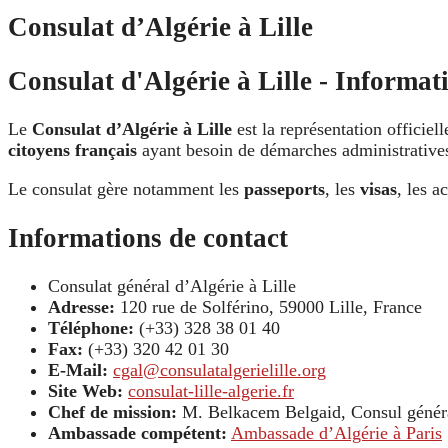
Consulat d’Algérie à Lille
Consulat d'Algérie à Lille - Informati
Le
Consulat d’Algérie à Lille
est la représentation officiel
citoyens français
ayant besoin de démarches administratives 
Le consulat gère notamment les
passeports
, les
visas
, les a
Informations de contact
Consulat général d’Algérie à Lille
Adresse:
120 rue de Solférino, 59000 Lille, France
Téléphone:
(+33) 328 38 01 40
Fax:
(+33) 320 42 01 30
E-Mail:
cgal@consulatalgerielille.org
Site Web:
consulat-lille-algerie.fr
Chef de mission:
M. Belkacem Belgaid, Consul génér
Ambassade compétent:
Ambassade d’Algérie à Paris