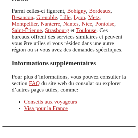
Parmi celles-ci figurent,
Bobigny
,
Bordeaux
,
Besancon
,
Grenoble
,
Lille
,
Lyon
,
Metz
,
Montpellier
,
Nanterre
,
Nantes
,
Nice
,
Pontoise
,
Saint-Étienne
,
Strasbourg
et
Toulouse
. Ces
bureaux offrent des services similaires et peuvent
vous être utiles si vous résidez dans une autre
région ou si vous avez des demandes spécifiques.
Informations supplémentaires
Pour plus d’informations, vous pouvez consulter la
section
FAQ
du site web du consulat ou explorer
d’autres pages utiles, comme:
Conseils aux voyageurs
Visa pour la France